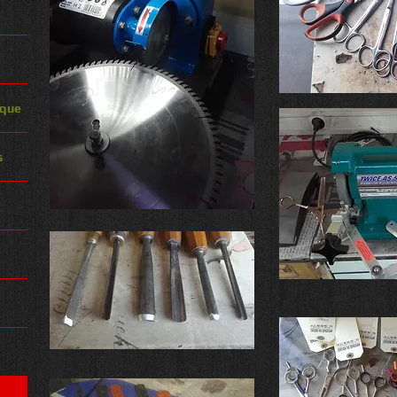
ique
s